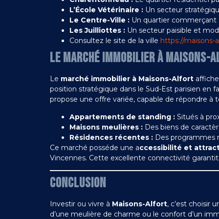
L’École Vétérinaire :
Un secteur stratégique
Le Centre-Ville :
Un quartier commerçant d
Les Juilliottes :
Un secteur paisible et mode
Consultez le site de la ville
https://maisons-al
LE MARCHÉ IMMOBILIER À MAISONS-A
Le
marché immobilier à Maisons-Alfort
affiche
position stratégique dans le Sud-Est parisien en fait
propose une offre variée, capable de répondre à to
Appartements de standing :
Situés à pro
Maisons meulières :
Des biens de caractère
Résidences récentes :
Des programmes ne
Ce marché posséde une a
ccessibilité et attract
Vincennes. Cette excellente connectivité garantit 
CONCLUSION
Investir ou vivre à
Maisons-Alfort
, c’est choisir
d’une meulière de charme ou le confort d’un imme