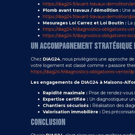
https://diag24.fr/avant-travaux-demolition/
Plomb avant travaux / démolition :
Une an
https://diag24.fr/avant-travaux-demolition/
Mesurages Loi Carrez et Loi Boutin :
La g
https://diag24.fr/diagnostics-obligatoires-ve
https://diag24.fr/diagnostics-obligatoires-loc
UN ACCOMPAGNEMENT STRATÉGIQUE 
Chez
DIAG24
, nous privilégions une approche de 
votre logement est classé comme « passoire therm
https://diag24.fr/diagnostics-obligatoires-vente/d
Les engagements de DIAG24 à Maisons-Alfor
Rapidité maximale :
Prise de rendez-vous 
Expertise certifiée :
Un diagnostiqueur uniq
Chantiers sécurisés :
Réalisation des diag
Valorisation immobilière :
Des préconisati
CONCLUSION