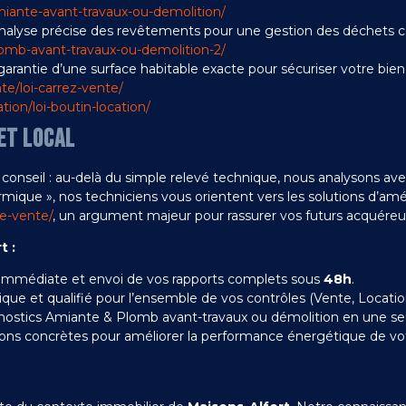
amiante-avant-travaux-ou-demolition/
alyse précise des revêtements pour une gestion des déchets 
plomb-avant-travaux-ou-demolition-2/
arantie d’une surface habitable exacte pour sécuriser votre bien
nte/loi-carrez-vente/
ation/loi-boutin-location/
ET LOCAL
conseil : au-delà du simple relevé technique, nous analysons avec
ique », nos techniciens vous orientent vers les solutions d’amé
pe-vente/
, un argument majeur pour rassurer vos futurs acquéreur
t :
immédiate et envoi de vos rapports complets sous
48h
.
ue et qualifié pour l’ensemble de vos contrôles (Vente, Locatio
nostics Amiante & Plomb avant-travaux ou démolition en une seul
ons concrètes pour améliorer la performance énergétique de vot