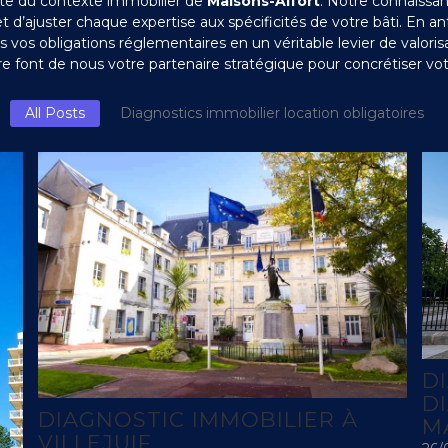
faite du contexte immobilier de
Maisons-Alfort
. Notre connaissa
 d’ajuster chaque expertise aux spécificités de votre bâti. En ant
s vos obligations réglementaires en un véritable levier de valoris
re font de nous votre partenaire stratégique pour concrétiser vot
All Posts
Diagnostics immobilier location obligatoires
D
D
DIAGNOSTIC IMMOBILIER À
M
VILLEJUIF