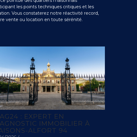
nce pointue des quartiers maisonnais
icipant les points techniques critiques et les
ation. Vous constaterez notre réactivité record,
re vente ou location en toute sérénité.
IAG24 : EXPERT EN
IAGNOSTIC IMMOBILIER À
AISONS-ALFORT 94