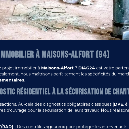
 IMMOBILIER À MAISONS-ALFORT (94)
e projet immobilier à
Maisons-Alfort
?
DIAG24
est votre parten
localement, nous maîtrisons parfaitement les spécificités du ma
lementaires
.
OSTIC RÉSIDENTIEL À LA SÉCURISATION DE CHAN
sactions. Au-delà des diagnostics obligatoires classiques (
DPE
, é
es d’ouvrage pour la sécurisation de leurs travaux. Nous réalison
/RAD) :
Des contrôles rigoureux pour protéger les intervenants 