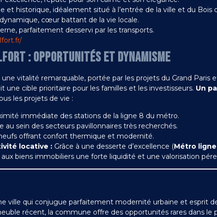
 et historique, idéalement situé à l’entrée de la ville et du Bois
ynamique, cœur battant de la vie locale.
rne, parfaitement desservi par les transports.
fort.fr/
LFORT : OPPORTUNITÉS ET DYNAMISME
 une vitalité remarquable, portée par les projets du Grand Pari
 une cible prioritaire pour les familles et les investisseurs.
Un par
us les projets de vie :
ximité immédiate des stations de la ligne 8 du métro.
 au sein des secteurs pavillonnaires très recherchés.
ufs offrant confort thermique et modernité.
ivité locative :
Grâce à une desserte d’excellence (
Métro ligne
aux biens immobiliers une forte liquidité et une valorisation pér
 une ville qui conjugue parfaitement modernité urbaine et esprit d
uble récent, la commune offre des opportunités rares dans le pay